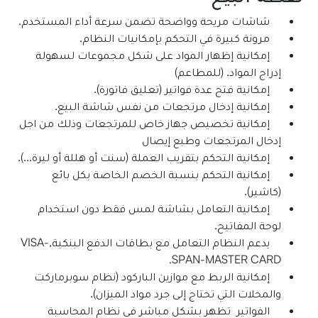
شاشات مريحة وواضحة تضمن سرعة أداء المستخدم.
مرونة كبيرة في التحكم بإمكانيات النظام.
إمكانية إظهار المواد على شكل مجموعات لسهولة
إدراج المواد. (للمطاعم)
إمكانية فتح عدة فواتير (تعليق فاتورة).
إمكانية إدخال مرتجعات من نفس شاشة البيع.
إمكانية تخصيص جهاز خاص للمرتجعات وذلك من اجل
إدخال المرتجعات وطبع إيصال
إمكانية التحكم بتقريب العملة (سنت أو هللة أو ليرة...).
إمكانية التحكم بنسبة الخصم الخاصة بكل بائع
(كاشير).
إمكانية التعامل بشاشة لمس فقط دون استخدام
لوحة المفاتيح.
يدعم النظام التعامل مع بطاقات الدفع البنكية,VISA-
SPAN-MASTER CARD.
إمكانية الربط مع موازين الباركود (نظام سوبرماركت
والمحلات التي تحتاج إلى جرد مواد الميزان).
الفواتير تظهر بشكل مباشر في نظام المحاسبة